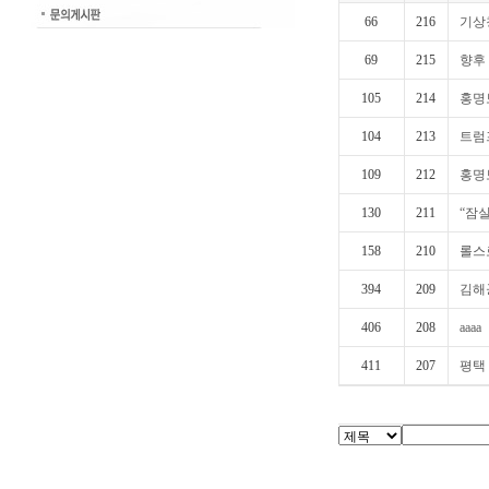
66
216
기상청
69
215
향후
105
214
홍명
104
213
트럼프
109
212
홍명
130
211
“잠실
158
210
롤스
394
209
김해공
406
208
aaaa
411
207
평택