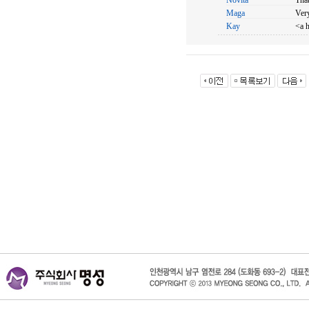
Novita
That
Maga
Very
Kay
<a h