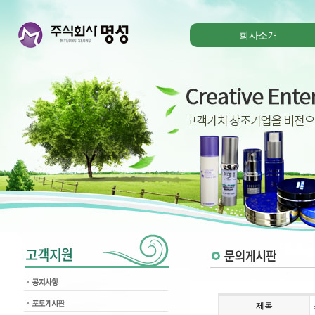
회사소개
제목