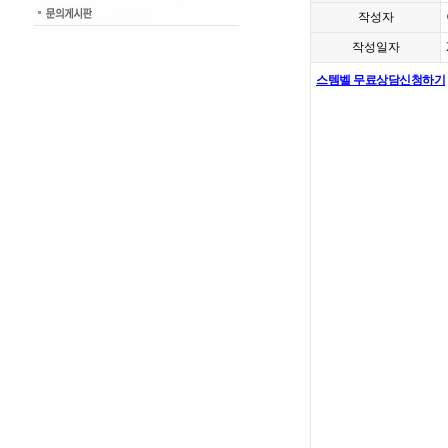
작성자
작성일자
스템벨 무료상담신청하기
,스템스템벨크림가격,종
벨셀크림,스템벨후기,인체
강 스템벨 가격 종근당줄기
부 수분크림 피부 재생크림
굴 피부 좋아지는 법 피부
건강 스템벨크림 종근당 
미백 주름개선 화장품 추천 
스메틱, 주름, 주름살, 
법, 수분크림추천,수분크
성화장품,목주름개선화장
는방법,얼굴피부좋아지는
기미없애는화장품,기미잡티
장품추천,60대여성화장품
품,70대여성화장품,여
름개선크림,미백주름개선
탄력관리,얼굴피부관리방
화장품,기미에좋은화장품,
선화장품,기미잡티에좋은
품, 명품화장품, 중년여성
장품 인기있는 화장품 얼굴
품, 기미 없애는 화장품 
품 추천 기미 없애는 화장품