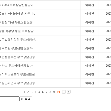
코비365 무료상담신청알아..
이혜진
202
폴스킨 바디케어 홈 사우나..
이혜진
202
수면질 개선 무료상담신청
이혜진
202
광동 녹황당 황칠 무료상담..
이혜진
202
일동발효침향원 무료상담신..
이혜진
202
봉독크림 무료상담 신청하..
이혜진
202
뼈관절솔루션 무료상담신청..
이혜진
202
편관보 무료상담신청 알아..
이혜진
202
브이맥스울트라 무료상담신..
이혜진
202
보령만세면역 무료상담신청..
이혜진
202
1
2
3
4
5
6
7
8
9
10